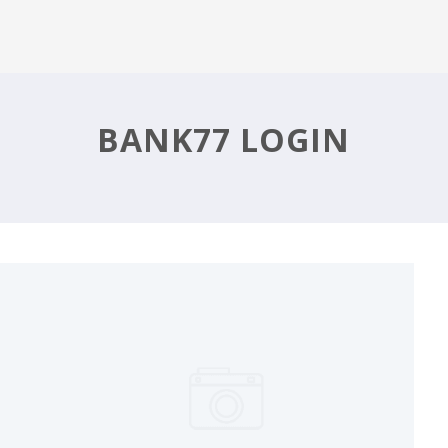
I
NYOBAIN FITUR TERBARU MG LIVE DI
77
BANK77, BIKIN SALDO MELEDAK!
BANK77 LOGIN