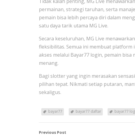
Tidak kalah penting, MG Live menawarkan 
permainan, strategi taruhan, serta mana
pemain bisa lebih percaya diri dalam meng
satu daya tarik utama MG Live.
Secara keseluruhan, MG Live menawarkan k
fleksibilitas. Semua ini membuat platform
akses melalui Bayar77 login, pemain bi
menang.
Bagi slotter yang ingin merasakan sensasi
pilihan tepat. Nikmati setiap putaran, m
sekaligus.
bayar77
bayar77 daftar
bayar77 log
Previous Post