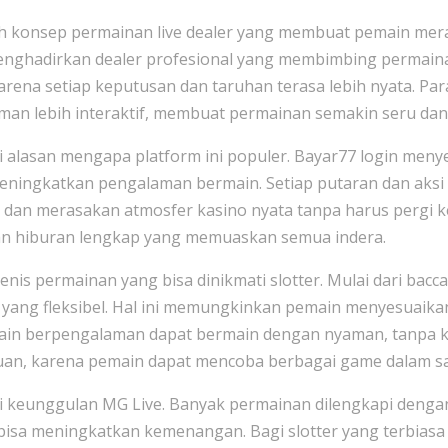
lah konsep permainan live dealer yang membuat pemain mer
enghadirkan dealer profesional yang membimbing permaina
rena setiap keputusan dan taruhan terasa lebih nyata. Par
aman lebih interaktif, membuat permainan semakin seru dan
i alasan mengapa platform ini populer. Bayar77 login menye
eningkatkan pengalaman bermain. Setiap putaran dan aksi de
n merasakan atmosfer kasino nyata tanpa harus pergi ke lo
man hiburan lengkap yang memuaskan semua indera.
nis permainan yang bisa dinikmati slotter. Mulai dari bacca
n yang fleksibel. Hal ini memungkinkan pemain menyesuaikan
in berpengalaman dapat bermain dengan nyaman, tanpa kha
ruan, karena pemain dapat mencoba berbagai game dalam sa
di keunggulan MG Live. Banyak permainan dilengkapi dengan 
ng bisa meningkatkan kemenangan. Bagi slotter yang terbi