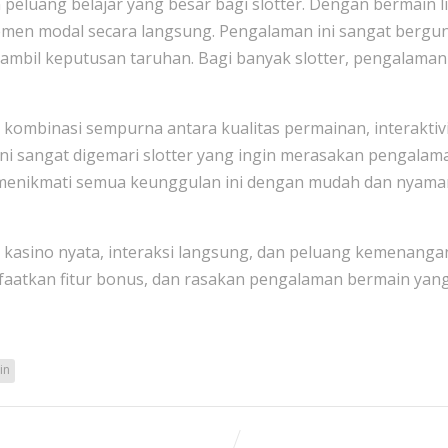
peluang belajar yang besar bagi slotter. Dengan bermain 
jemen modal secara langsung. Pengalaman ini sangat bergun
ambil keputusan taruhan. Bagi banyak slotter, pengalaman 
ombinasi sempurna antara kualitas permainan, interaktivi
 ini sangat digemari slotter yang ingin merasakan pengalama
sa menikmati semua keunggulan ini dengan mudah dan nyam
 kasino nyata, interaksi langsung, dan peluang kemenangan
anfaatkan fitur bonus, dan rasakan pengalaman bermain yan
in