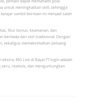
live, pemain dapat memahami pola
a untuk meningkatkan skill, sehingga
belajar sambil bermain ini menjadi salah
tas, fitur bonus, keamanan, dan
n berbeda dari slot tradisional. Dengan
an, sekaligus memaksimalkan peluang
 ekstra, MG Live di Bayar77 login adalah
g seru, realistis, dan menguntungkan